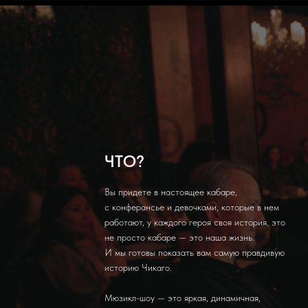
ЧТО?
Вы придете в настоящее кабаре,
с конферансье и девочками, которые в нем
работают, у каждого героя своя история, это
не просто кабаре — это наша жизнь.
И мы готовы показать вам самую правдивую
историю Чикаго.
Мюзикл-шоу — это яркая, динамичная,