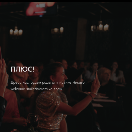
ПЛЮС!
Дресс код: будем рады стилистике Чикаго.
welcome smile/immersive show