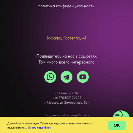
политика конфиденциальности
Москва, Гастелло, 41
Подпишитесь на нас в соц.сетях.
Там много всего интересного
ИП Гнедак С.М.
инн: 770302194927
г. Москва, ул. Заморенова, 5с1
Создание сайта Serge Maslow
Данный сайт использует Cookie для улучшения взаимодействия с
OK
пользователем.
Узнать подробнее