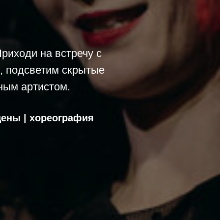
риходи на встречу с
, подсветим скрытые
ным артистом.
цены | хореография