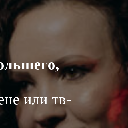
ольшего,
ене или тв-