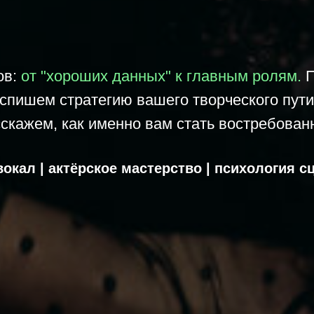
ов:
от "хороших данных" к главным ролям.
П
аспишем стратегию вашего творческого пути
сскажем, как именно вам стать востребован
вокал | актёрское мастерство | психология с